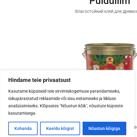
Puiduliim
Влагостойкий клей для древе
Hindame teie privaatsust
Kasutame küpsiseid teie sirvimiskogemuse parandamiseks,
isikupärastatud reklaamide või sisu esitamiseks ja liikluse
analüüsimiseks. Klõpsates "Nõustun kõik", nõustute küpsiste
Balance
kasutamisega.
Декоративно-защитное средств
Kohanda
Keeldu kõigist
Nõustun kõigiga
деревянных фасадов