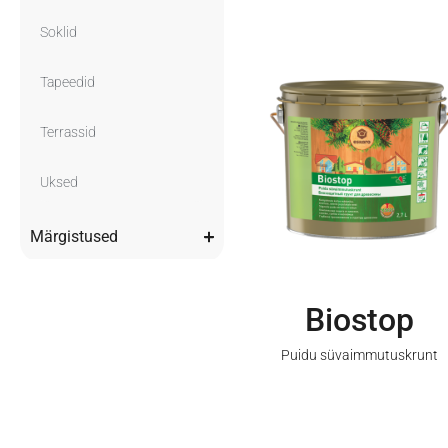
Soklid
Tapeedid
Terrassid
Uksed
Märgistused
Biostop
Puidu süvaimmutuskrunt