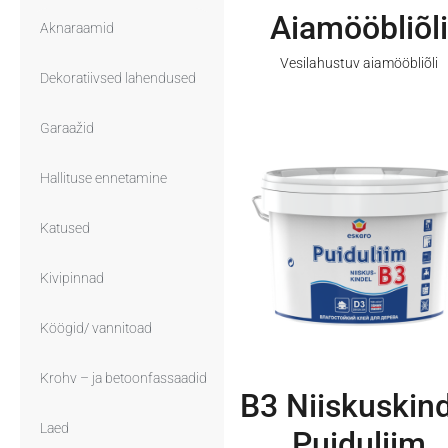
Aiamööbliõli
Aknaraamid
Vesilahustuv aiamööbliõli
Dekoratiivsed lahendused
Garaažid
Hallituse ennetamine
Katused
Kivipinnad
Köögid/ vannitoad
Krohv – ja betoonfassaadid
B3 Niiskuskin
Laed
Puiduliim