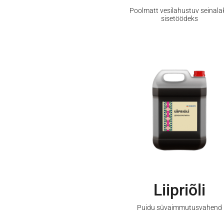
Poolmatt vesilahustuv seinala
sisetöödeks
Liipriõli
Puidu süvaimmutusvahend