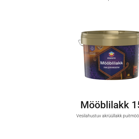
Mööblilakk 1
Vesilahustuv akrüüllakk puitmööb