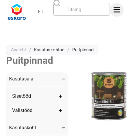
ET
Avaleht
/
Kasutuskohtad
/
Puitpinnad
Puitpinnad
Kasutusala
Sisetööd
Välistööd
Kasutuskoht