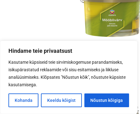
Hindame teie privaatsust
Mööblivärv
Kasutame küpsiseid teie sirvimiskogemuse parandamiseks,
isikupärastatud reklaamide või sisu esitamiseks ja liikluse
Akrüülvärv puitmööblile
analüüsimiseks. Klõpsates "Nõustun kõik", nõustute küpsiste
kasutamisega.
Kohanda
Keeldu kõigist
Nõustun kõigiga