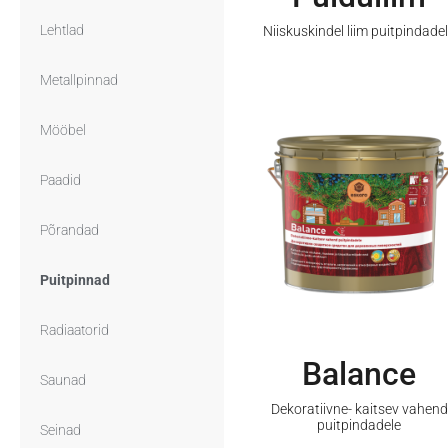
Lehtlad
Niiskuskindel liim puitpindade
Metallpinnad
Mööbel
Paadid
Põrandad
Puitpinnad
Radiaatorid
Balance
Saunad
Dekoratiivne- kaitsev vahend
puitpindadele
Seinad