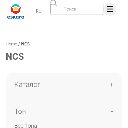
RU
Home
/
NCS
NCS
Каталог
Classic
Harmony Deco
Тон
Harmony Synthesis
Все тона