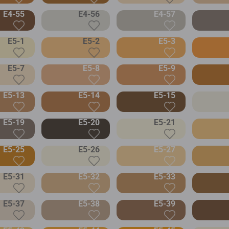
E4-55
E4-56
E4-57
E5-1
E5-2
E5-3
E5-7
E5-8
E5-9
E5-13
E5-14
E5-15
E5-19
E5-20
E5-21
E5-25
E5-26
E5-27
E5-31
E5-32
E5-33
E5-37
E5-38
E5-39