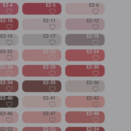
E2-4
E2-5
E2-6
E2-10
E2-11
E2-12
E2-16
E2-17
E2-18
E2-22
E2-23
E2-24
E2-28
E2-29
E2-30
E2-34
E2-35
E2-36
E2-40
E2-41
E2-42
E2-46
E2-47
E2-48
E2-52
E2-53
E2-54