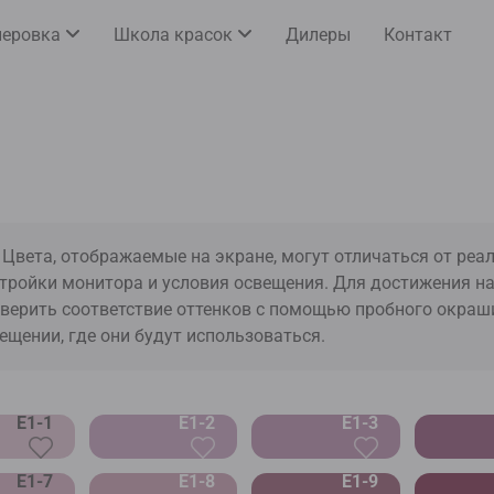
леровка
Школа красок
Дилеры
Контакт
 Цвета, отображаемые на экране, могут отличаться от реа
тройки монитора и условия освещения. Для достижения н
верить соответствие оттенков с помощью пробного окраш
ещении, где они будут использоваться.
E1-1
E1-2
E1-3
E1-7
E1-8
E1-9