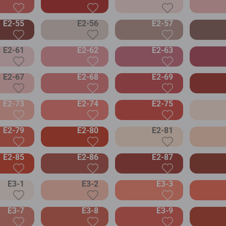
E2-55
E2-56
E2-57
E2-61
E2-62
E2-63
E2-67
E2-68
E2-69
E2-73
E2-74
E2-75
E2-79
E2-80
E2-81
E2-85
E2-86
E2-87
E3-1
E3-2
E3-3
E3-7
E3-8
E3-9