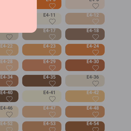
E4-10
E4-11
E4-12
E4-16
E4-17
E4-18
E4-22
E4-23
E4-24
E4-28
E4-29
E4-30
E4-34
E4-35
E4-36
E4-40
E4-41
E4-42
E4-46
E4-47
E4-48
E4-52
E4-53
E4-54