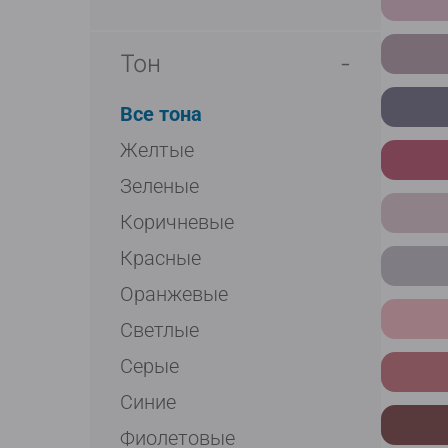
Classic
Harmony Deco
Тон
Harmony Synthesis
Все тона
Jugend
Желтые
NCS
Зеленые
Коричневые
Красные
Оранжевые
Светлые
Серые
Синие
Фиолетовые