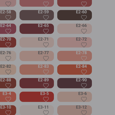
E2-58
E2-59
E2-60
E2-64
E2-65
E2-66
E2-70
E2-71
E2-72
E2-76
E2-77
E2-78
E2-82
E2-83
E2-84
E2-88
E2-89
E2-90
E3-4
E3-5
E3-6
E3-10
E3-11
E3-12